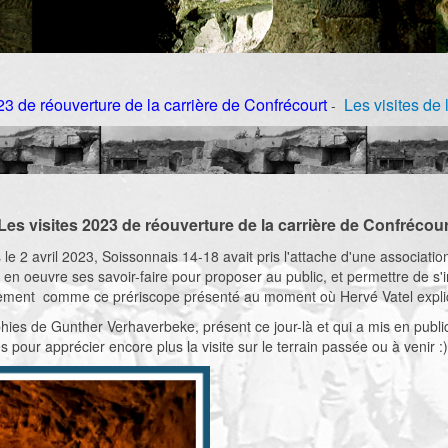
23 de réouverture de la carrière de Confrécourt
Les visites de
-
Les visites 2023 de réouverture de la carrière de Confrécour
s le 2 avril 2023, Soissonnais 14-18 avait pris l'attache d'une associati
 en oeuvre ses savoir-faire pour proposer au public, et permettre de s'
nement comme ce prériscope présenté au moment où Hervé Vatel expliqua
s de Gunther Verhaverbeke, présent ce jour-là et qui a mis en publica
es pour apprécier encore plus la visite sur le terrain passée ou à venir :)