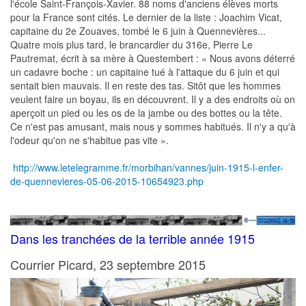
l'école Saint-François-Xavier. 88 noms d'anciens élèves morts
pour la France sont cités. Le dernier de la liste : Joachim Vicat,
capitaine du 2e Zouaves, tombé le 6 juin à Quennevières...
Quatre mois plus tard, le brancardier du 316e, Pierre Le
Pautremat, écrit à sa mère à Questembert : « Nous avons déterré
un cadavre boche : un capitaine tué à l'attaque du 6 juin et qui
sentait bien mauvais. Il en reste des tas. Sitôt que les hommes
veulent faire un boyau, ils en découvrent. Il y a des endroits où on
aperçoit un pied ou les os de la jambe ou des bottes ou la tête.
Ce n'est pas amusant, mais nous y sommes habitués. Il n'y a qu'à
l'odeur qu'on ne s'habitue pas vite ».
http://www.letelegramme.fr/morbihan/vannes/juin-1915-l-enfer-
de-quennevieres-05-06-2015-10654923.php
Dans les tranchées de la terrible année 1915
Courrier Picard, 23 septembre 2015