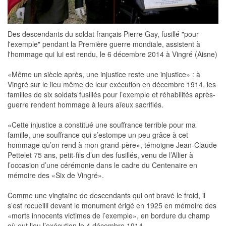
Des descendants du soldat français Pierre Gay, fusillé "pour
l'exemple" pendant la Première guerre mondiale, assistent à
l'hommage qui lui est rendu, le 6 décembre 2014 à Vingré (Aisne)
«Même un siècle après, une injustice reste une injustice» : à
Vingré sur le lieu même de leur exécution en décembre 1914, les
familles de six soldats fusillés pour l’exemple et réhabilités après-
guerre rendent hommage à leurs aïeux sacrifiés.
«Cette injustice a constitué une souffrance terrible pour ma
famille, une souffrance qui s’estompe un peu grâce à cet
hommage qu’on rend à mon grand-père», témoigne Jean-Claude
Pettelet 75 ans, petit-fils d’un des fusillés, venu de l’Allier à
l’occasion d’une cérémonie dans le cadre du Centenaire en
mémoire des «Six de Vingré».
Comme une vingtaine de descendants qui ont bravé le froid, il
s’est recueilli devant le monument érigé en 1925 en mémoire des
«morts innocents victimes de l’exemple», en bordure du champ
où eut lieu l’exécution le 4 décembre 1914.