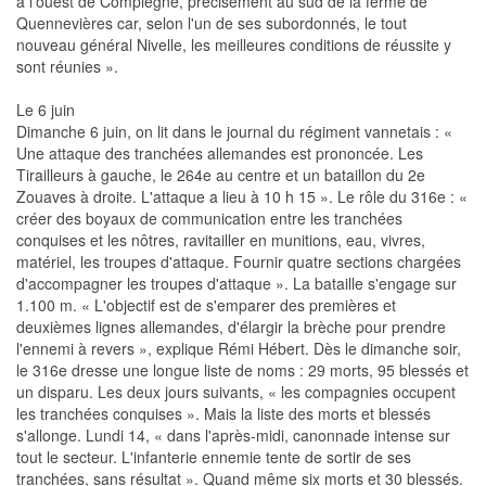
à l'ouest de Compiègne, précisément au sud de la ferme de
Quennevières car, selon l'un de ses subordonnés, le tout
nouveau général Nivelle, les meilleures conditions de réussite y
sont réunies ».
Le 6 juin
Dimanche 6 juin, on lit dans le journal du régiment vannetais : «
Une attaque des tranchées allemandes est prononcée. Les
Tirailleurs à gauche, le 264e au centre et un bataillon du 2e
Zouaves à droite. L'attaque a lieu à 10 h 15 ». Le rôle du 316e : «
créer des boyaux de communication entre les tranchées
conquises et les nôtres, ravitailler en munitions, eau, vivres,
matériel, les troupes d'attaque. Fournir quatre sections chargées
d'accompagner les troupes d'attaque ». La bataille s'engage sur
1.100 m. « L'objectif est de s'emparer des premières et
deuxièmes lignes allemandes, d'élargir la brèche pour prendre
l'ennemi à revers », explique Rémi Hébert. Dès le dimanche soir,
le 316e dresse une longue liste de noms : 29 morts, 95 blessés et
un disparu. Les deux jours suivants, « les compagnies occupent
les tranchées conquises ». Mais la liste des morts et blessés
s'allonge. Lundi 14, « dans l'après-midi, canonnade intense sur
tout le secteur. L'infanterie ennemie tente de sortir de ses
tranchées, sans résultat ». Quand même six morts et 30 blessés.