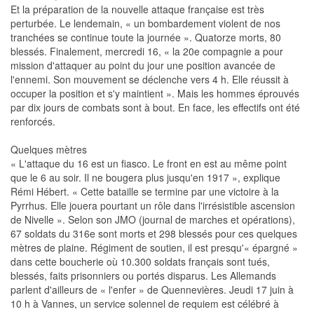
Et la préparation de la nouvelle attaque française est très
perturbée. Le lendemain, « un bombardement violent de nos
tranchées se continue toute la journée ». Quatorze morts, 80
blessés. Finalement, mercredi 16, « la 20e compagnie a pour
mission d'attaquer au point du jour une position avancée de
l'ennemi. Son mouvement se déclenche vers 4 h. Elle réussit à
occuper la position et s'y maintient ». Mais les hommes éprouvés
par dix jours de combats sont à bout. En face, les effectifs ont été
renforcés.
Quelques mètres
« L'attaque du 16 est un fiasco. Le front en est au même point
que le 6 au soir. Il ne bougera plus jusqu'en 1917 », explique
Rémi Hébert. « Cette bataille se termine par une victoire à la
Pyrrhus. Elle jouera pourtant un rôle dans l'irrésistible ascension
de Nivelle ». Selon son JMO (journal de marches et opérations),
67 soldats du 316e sont morts et 298 blessés pour ces quelques
mètres de plaine. Régiment de soutien, il est presqu'« épargné »
dans cette boucherie où 10.300 soldats français sont tués,
blessés, faits prisonniers ou portés disparus. Les Allemands
parlent d'ailleurs de « l'enfer » de Quennevières. Jeudi 17 juin à
10 h à Vannes, un service solennel de requiem est célébré à