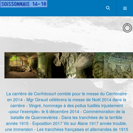
La carrière de Confrécourt comble pour le messe du Centenaire
en 2014
-
Mgr Giraud célèbrera la messe de Noël 2014 dans la
carrière
-
Vingré, hommage à des poilus fusillés injustement
«pour l’exemple» le 6 décembre 2014
-
Commémoration de la
bataille de Quennevières
-
Dans les tranchées de la terrible
année 1915
-
Exposition 2017 Vic sur Aisne 1917 année trouble,
une immersion
-
Les tranchées françaises et allemandes de 1915