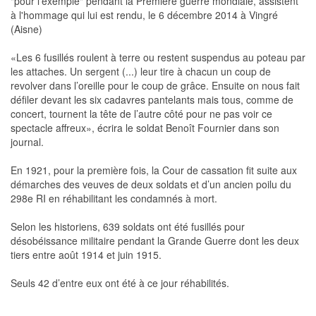
"pour l'exemple" pendant la Première guerre mondiale, assistent
à l'hommage qui lui est rendu, le 6 décembre 2014 à Vingré
(Aisne)
«Les 6 fusillés roulent à terre ou restent suspendus au poteau par
les attaches. Un sergent (...) leur tire à chacun un coup de
revolver dans l’oreille pour le coup de grâce. Ensuite on nous fait
défiler devant les six cadavres pantelants mais tous, comme de
concert, tournent la tête de l’autre côté pour ne pas voir ce
spectacle affreux», écrira le soldat Benoît Fournier dans son
journal.
En 1921, pour la première fois, la Cour de cassation fit suite aux
démarches des veuves de deux soldats et d’un ancien poilu du
298e RI en réhabilitant les condamnés à mort.
Selon les historiens, 639 soldats ont été fusillés pour
désobéissance militaire pendant la Grande Guerre dont les deux
tiers entre août 1914 et juin 1915.
Seuls 42 d’entre eux ont été à ce jour réhabilités.