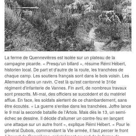
La ferme de Quennevières est isolée sur un plateau de la
campagne picarde. « Presqu'un billard », résume Rémi Hébert,
historien local. De part et d'autre de la route, les tranchées de
chaque camp. Les soutiens français sont dans le bois voisin. Les
Allemands dans un ravin. C'est là qu'est cantonné le 316e
régiment d'infanterie de Vannes. Fin avril, de nombreux travaux
sont prescrits. Mi-mai, des officiers se succèdent et du matériel
afflue. En face, les soldats alertent de ce chambardement, sans
être écoutés. « La guerre s'enlise dans les tranchées. Joffre lance
le 9 mai la seconde bataille de l'Artois. Mais dès le 13, un semi-
échec se dessine. Il décide d'allumer un contre-feu en lançant
une attaque sur un autre front », explique Rémi Hébert. « Pour le
général Dubois, commandant la VIe armée, il faut percer le front