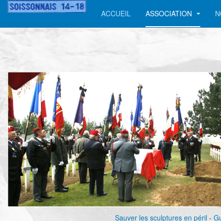
ACCUEIL
ASSOCIATION
N
Sauver les sculptures en péril
-
Gu