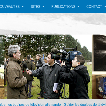
OUVEAUTES
SITES
PUBLICATIONS
CONTACT
ider les équipes de télévision allemande
-
Guider les équipes de télé