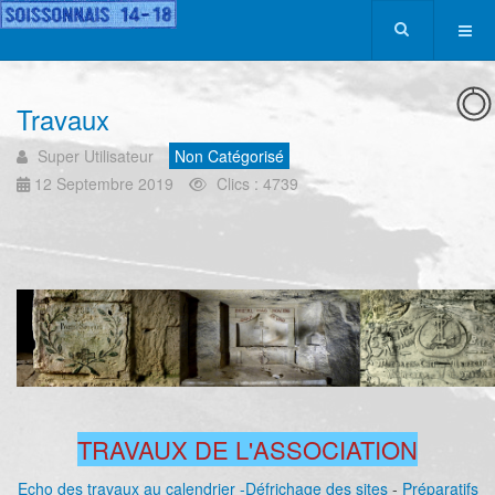
Travaux
Super Utilisateur
Non Catégorisé
12 Septembre 2019
Clics : 4739
TRAVAUX DE L'ASSOCIATION
Echo des travaux au calendrier -
Défrichage des sites
-
Préparatifs