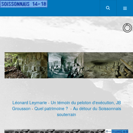
Léonard Leymarie
-
Un témoin du peloton d'exécution, JB
Grousson
-
Quel patrimoine ?
-
Au détour du Soissonnais
souterrain