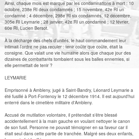
Ainsi, chaque mois est marqué par les condamnations à mort : 10
octobre, 238e RI deux condamnés ; 15 novembre, 42e RI un
condamné ; 4 décembre, 298e RI six condamnés, 12 décembre,
305e RI Leymarie ; 28 janvier, 42e RI un condamné ; 12 février,
60e RI, Lucien Bersot.
À la décharge des chefs d’unités, le haut commandement leur
intimait l’ordre ne pas reculer : tenir coûte que coûte, était la
consigne. Que valait une vie humaine alors que chaque jour des
dizaines de combattants tombaient sous les balles ennemies, si
elle permettait de tenir ?
LEYMARIE
Emprisonné à Ambleny, jugé à Saint-Bandry, Léonard Leymarie a
été fusillé à Port-Fontenoy le 12 décembre 1914. Il est aujourd'hui
enterré dans le cimetière militaire d'Ambleny.
Accusé de mutilation volontaire, il prétendait s'être blessé
accidentellement à la main gauche en voulant nettoyer le canon
de son fusil. Personne ne pouvait témoigner en sa faveur car il
était seul dans cette partie de tranchée. Malgré ses deux enfants,