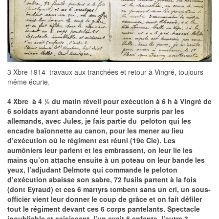
3 Xbre 1914  travaux aux tranchées et retour à Vingré, toujours
même écurie.
4 Xbre  à 4 ½ du matin réveil pour exécution à 6 h à Vingré de
6 soldats ayant abandonné leur poste surpris par les
allemands, avec Jules, je fais partie du peloton qui les
encadre baïonnette au canon, pour les mener au lieu
d’exécution où le régiment est réuni (19e Cie). Les
aumôniers leur parlent et les embrassent, on leur lie les
mains qu’on attache ensuite à un poteau on leur bande les
yeux, l’adjudant Delmote qui commande le peloton
d’exécution abaisse son sabre, 72 fusils partent à la fois
(dont Eyraud) et ces 6 martyrs tombent sans un cri, un sous-
officier vient leur donner le coup de grâce et on fait défiler
tout le régiment devant ces 6 corps pantelants. Spectacle
inoubliable et saisissant, l’un avait 5 enfants, l’autre 3.