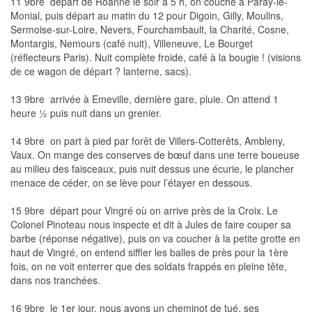
11 9bre  départ de Roanne le soir à 5 h, on couche à Paray-le-
Monial, puis départ au matin du 12 pour Digoin, Gilly, Moulins,
Sermoise-sur-Loire, Nevers, Fourchambault, la Charité, Cosne,
Montargis, Nemours (café nuit), Villeneuve, Le Bourget
(réflecteurs Paris). Nuit complète froide, café à la bougie ! (visions
de ce wagon de départ ? lanterne, sacs).
13 9bre  arrivée à Emeville, dernière gare, pluie. On attend 1
heure ½ puis nuit dans un grenier.
14 9bre  on part à pied par forêt de Villers-Cotterêts, Ambleny,
Vaux. On mange des conserves de bœuf dans une terre boueuse
au milieu des faisceaux, puis nuit dessus une écurie, le plancher
menace de céder, on se lève pour l’étayer en dessous.
15 9bre  départ pour Vingré où on arrive près de la Croix. Le
Colonel Pinoteau nous inspecte et dit à Jules de faire couper sa
barbe (réponse négative), puis on va coucher à la petite grotte en
haut de Vingré, on entend siffler les balles de près pour la 1ère
fois, on ne voit enterrer que des soldats frappés en pleine tête,
dans nos tranchées.
16 9bre  le 1er jour, nous avons un cheminot de tué, ses