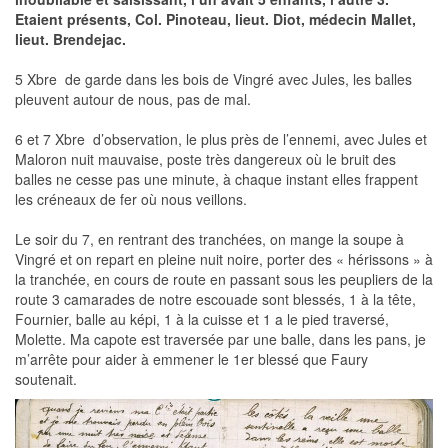
Etaient présents, Col. Pinoteau, lieut. Diot, médecin Mallet,
lieut. Brendejac.
5 Xbre  de garde dans les bois de Vingré avec Jules, les balles
pleuvent autour de nous, pas de mal.
6 et 7 Xbre  d’observation, le plus près de l’ennemi, avec Jules et
Maloron nuit mauvaise, poste très dangereux où le bruit des
balles ne cesse pas une minute, à chaque instant elles frappent
les créneaux de fer où nous veillons.
Le soir du 7, en rentrant des tranchées, on mange la soupe à
Vingré et on repart en pleine nuit noire, porter des « hérissons » à
la tranchée, en cours de route en passant sous les peupliers de la
route 3 camarades de notre escouade sont blessés, 1 à la tête,
Fournier, balle au képi, 1 à la cuisse et 1 a le pied traversé,
Molette. Ma capote est traversée par une balle, dans les pans, je
m’arrête pour aider à emmener le 1er blessé que Faury
soutenait.