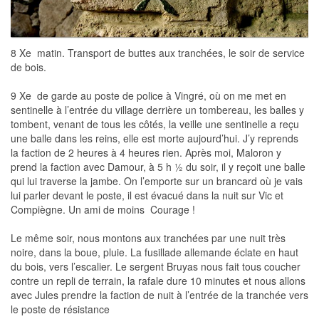
8 Xe  matin. Transport de buttes aux tranchées, le soir de service
de bois.
9 Xe  de garde au poste de police à Vingré, où on me met en
sentinelle à l’entrée du village derrière un tombereau, les balles y
tombent, venant de tous les côtés, la veille une sentinelle a reçu
une balle dans les reins, elle est morte aujourd’hui. J’y reprends
la faction de 2 heures à 4 heures rien. Après moi, Maloron y
prend la faction avec Damour, à 5 h ½ du soir, il y reçoit une balle
qui lui traverse la jambe. On l’emporte sur un brancard où je vais
lui parler devant le poste, il est évacué dans la nuit sur Vic et
Compiègne. Un ami de moins  Courage !
Le même soir, nous montons aux tranchées par une nuit très
noire, dans la boue, pluie. La fusillade allemande éclate en haut
du bois, vers l’escalier. Le sergent Bruyas nous fait tous coucher
contre un repli de terrain, la rafale dure 10 minutes et nous allons
avec Jules prendre la faction de nuit à l’entrée de la tranchée vers
le poste de résistance