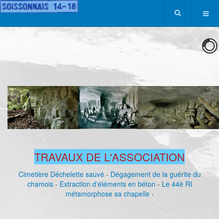
TRAVAUX DE L'ASSOCIATION
Cimetière Déchelette sauvé
-
Dégagement de la guérite du
chamois
-
Extraction d'éléments en béton
-
Le 44è RI
métamorphose sa chapelle
-