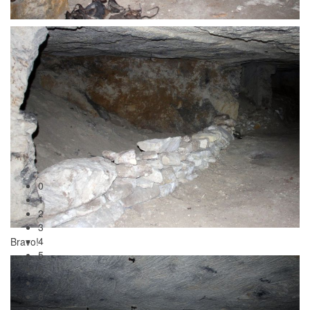
0
1
2
3
4
5
6
7
8
9
10
11
12
13
Bravo!
14
15
16
17
18