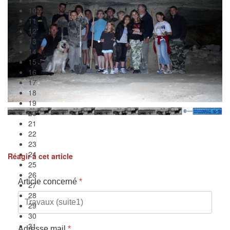
19
20
21
22
23
24
25
26
27
28
29
30
31
32
33
Réagir à cet article
34
35
Article concerné
*
Adresse mail
*