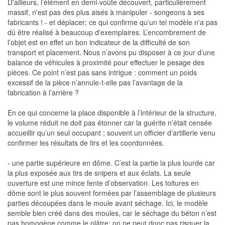
D'ailleurs, l’élément en demi-voûte découvert, particulièrement
massif, n'est pas des plus aisés à manipuler - songeons à ses
fabricants ! - et déplacer; ce qui confirme qu'un tel modèle n'a pas
dû être réalisé à beaucoup d'exemplaires. L’encombrement de
l’objet est en effet un bon indicateur de la difficulté de son
transport et placement. Nous n’avons pu disposer à ce jour d’une
balance de véhicules à proximité pour effectuer le pesage des
pièces. Ce point n’est pas sans intrigue : comment un poids
excessif de la pièce n’annule-t-elle pas l’avantage de la
fabrication à l’arrière ?
En ce qui concerne la place disponible à l’intérieur de la structure,
le volume réduit ne doit pas étonner car la guérite n’était censée
accueillir qu’un seul occupant ; souvent un officier d’artillerie venu
confirmer les résultats de tirs et les coordonnées.
- une partie supérieure en dôme. C’est la partie la plus lourde car
la plus exposée aux tirs de snipers et aux éclats. La seule
ouverture est une mince fente d’observation. Les toitures en
dôme sont le plus souvent formées par l’assemblage de plusieurs
parties découpées dans le moule avant séchage. Ici, le modèle
semble bien créé dans des moules, car le séchage du béton n’est
pas homogène comme le plâtre; on ne peut donc pas risquer la